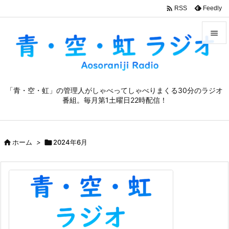

Feedly
RSS


メニュ

「青・空・虹」の管理人がしゃべってしゃべりまくる30分のラジオ
サイド
番組。毎月第1土曜日22時配信！

前へ


ホーム
>

2024年6月
次へ

検索