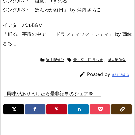
ジングル2：「綾風」 by のる
ジングル3：「ほんわか好日」 by 蒲鉾さちこ
インターバルBGM
「踊る、宇宙の中で」「ドラマティック・シティ」 by 蒲鉾
さちこ

過去配信分

青・空・虹 ラジオ
,
過去配信分

Posted by
asrradio
興味がありましたら是非記事のシェアを！