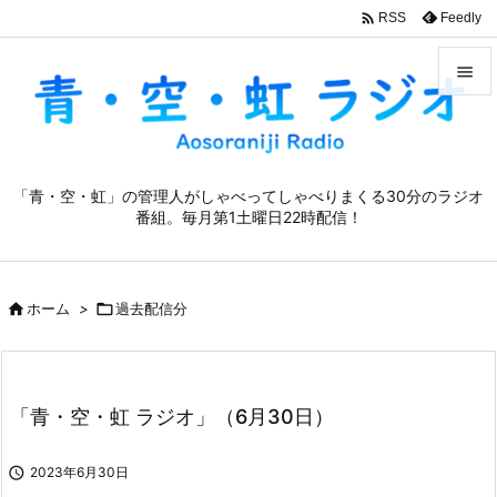

Feedly
RSS


メニュ

「青・空・虹」の管理人がしゃべってしゃべりまくる30分のラジオ
サイド
番組。毎月第1土曜日22時配信！

前へ


ホーム
>

過去配信分
次へ

検索
「青・空・虹 ラジオ」（6月30日）

2023年6月30日