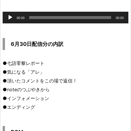
音
00:00
00:00
声
プ
レ
6月30日配信分の内訳
ー
ヤ
●七語零黎レポート
ー
●気になる「アレ」
●頂いたコメントをこの場で返信！
●noteのつぶやきから
●インフォメーション
●エンディング