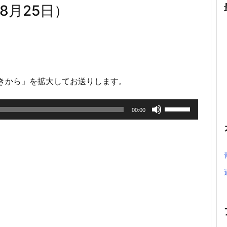
8月25日）
やきから」を拡大してお送りします。
ボ
00:00
リ
ュ
ー
ム
調
節
に