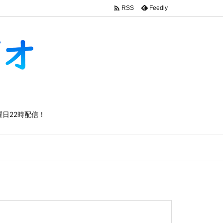

Feedly
RSS
日22時配信！