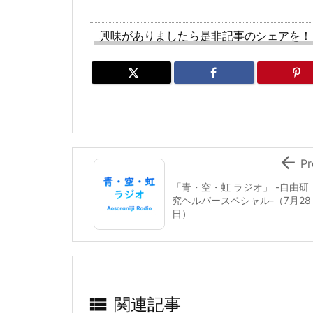
興味がありましたら是非記事のシェアを！

Pr
「青・空・虹 ラジオ」 -自由研
究ヘルパースペシャル-（7月28
日）

関連記事