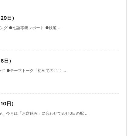
29日）
グ ●七語零黎レポート ●鉄道 ...
月6日）
グ ●テーマトーク「初めての〇〇 ...
10日）
、今月は「お盆休み」に合わせて8月10日の配 ...