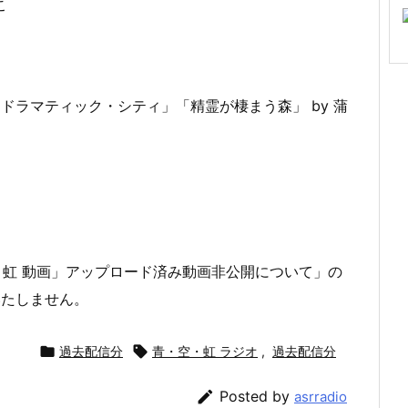
こ
ドラマティック・シティ」「精霊が棲まう森」 by 蒲
・虹 動画」アップロード済み動画非公開について」の
いたしません。

過去配信分

青・空・虹 ラジオ
,
過去配信分

Posted by
asrradio