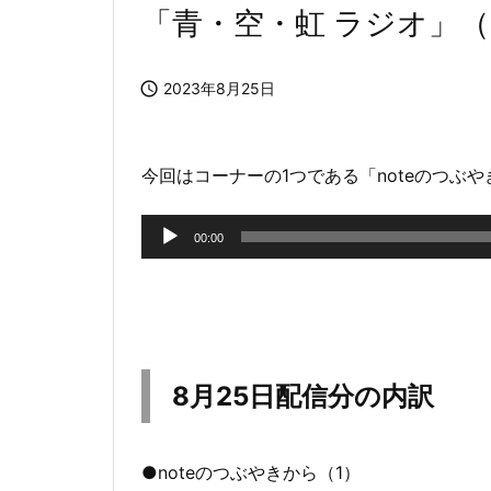
「青・空・虹 ラジオ」（

2023年8月25日
今回はコーナーの1つである「noteのつぶ
音
00:00
声
プ
レ
ー
8月25日配信分の内訳
ヤ
ー
●noteのつぶやきから（1）