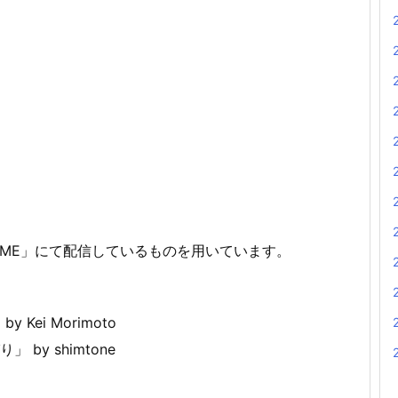
は
上
下
矢
印
キ
ー
を
使
っ
DROME」にて配信しているものを用いています。
て
く
だ
ei Morimoto
さ
 by shimtone
い。