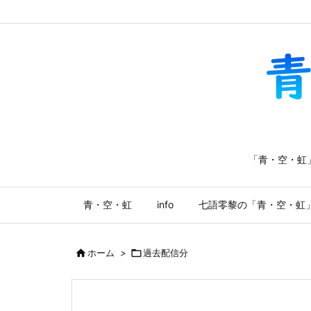
「青・空・虹
青・空・虹
info
七語零黎の「青・空・虹

ホーム
>

過去配信分