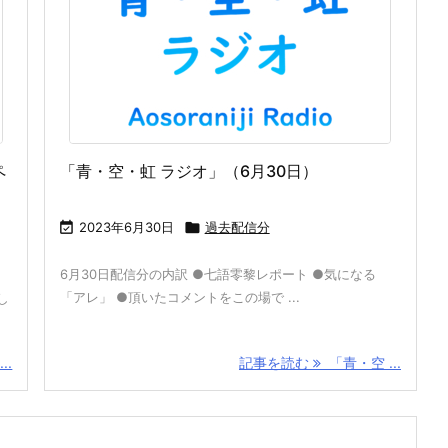
ペ
「青・空・虹 ラジオ」（6月30日）

2023年6月30日

過去配信分
6月30日配信分の内訳 ●七語零黎レポート ●気になる
「アレ」 ●頂いたコメントをこの場で ...
し
..
記事を読む
「青・空 ...