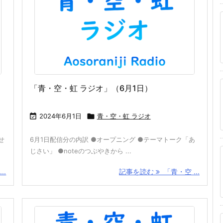
「青・空・虹 ラジオ」（6月1日）

2024年6月1日

青・空・虹 ラジオ
せ
6月1日配信分の内訳 ●オープニング ●テーマトーク「あ
じさい」 ●noteのつぶやきから ...
..
記事を読む
「青・空 ...