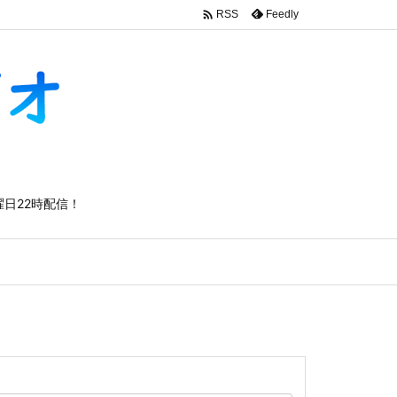

Feedly
RSS
日22時配信！