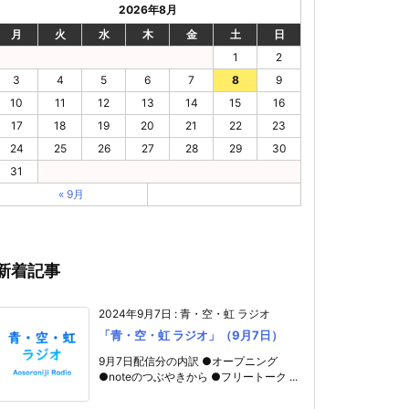
2026年8月
月
火
水
木
金
土
日
1
2
3
4
5
6
7
8
9
10
11
12
13
14
15
16
17
18
19
20
21
22
23
24
25
26
27
28
29
30
31
« 9月
新着記事
2024年9月7日
:
青・空・虹 ラジオ
「青・空・虹 ラジオ」（9月7日）
9月7日配信分の内訳 ●オープニング
●noteのつぶやきから ●フリートーク ...